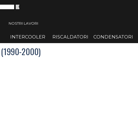
 menù
NOSTRI LAVORI
INTERCOOLER
▼
RISCALDATORI
▼
CONDENSATORI
▼
 (1990-2000)