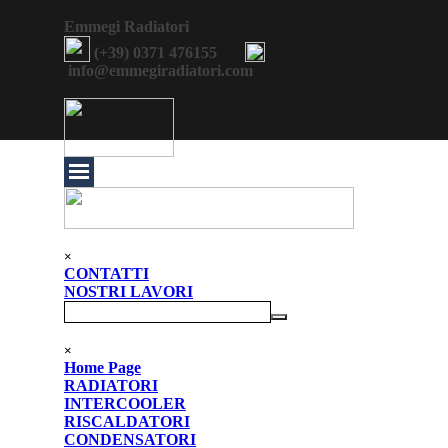
Vai ai contenuti
Emmegi Radiatori
(+39) 0371 476155
info@
emmegiradiatori
.com
Salta menù
×
CONTATTI
NOSTRI LAVORI
Salta menù
×
Home Page
RADIATORI
▼
INTERCOOLER
▼
RISCALDATORI
▼
CONDENSATORI
▼