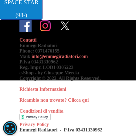
SPACE STAR
(98-)
Contatti
Emmegi Radiatori
Phone: 0371476155
Mail:
info@emmegiradiatori.com
P.Iva 03431330962
Reg. Impr. LODI 0305223
e-Shop - by Giuseppe Mercia
Copyright © 2022. All Rights Reserved.
Torna ai contenuti
Richiesta Informazioni
Ricambio non trovato?
Clicca qui
Condizioni di vendita
Privacy Policy
IMPOSTAZIONI DEI COOKIE
Emmegi Radiatori -
P.Iva 03431330962