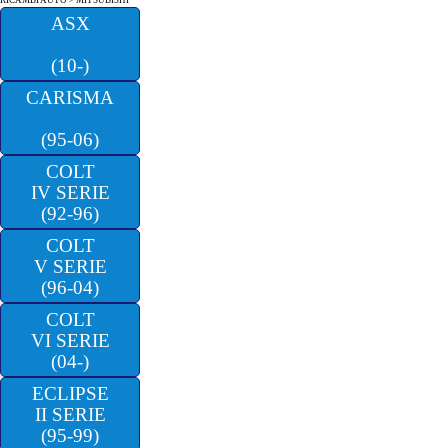
RICAMBI AUTO
> MITSUBISHI
ASX
(10-)
CARISMA
(95-06)
COLT
IV SERIE
(92-96)
COLT
V SERIE
(96-04)
COLT
VI SERIE
(04-)
ECLIPSE
II SERIE
(95-99)