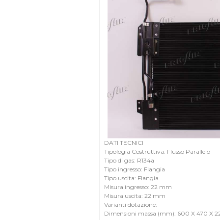
DATI TECNICI
Tipologia Costruttiva: Flusso Parallelo
Tipo di gas: R134a
Tipo ingresso: Flangia
Tipo uscita: Flangia
Misura ingresso: 22 mm
Misura uscita: 22 mm
Varianti dotazione:
Dimensioni massa (mm): 600 X 470 X 2