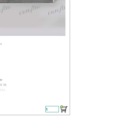
lo
de
X 16
454
 (11) - DAL 2011
2
3