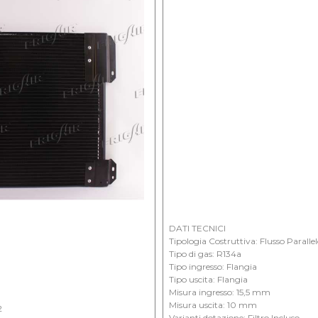
DATI TECNICI
Tipologia Costruttiva: Flusso Paralle
Tipo di gas: R134a
Tipo ingresso: Flangia
Tipo uscita: Flangia
Misura ingresso: 15,5 mm
Misura uscita: 10 mm
2
Varianti dotazione: Filtro Incluso