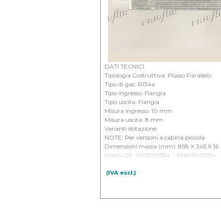
DATI TECNICI
Tipologia Costruttiva: Flusso Parallelo
Tipo di gas: R134a
Tipo ingresso: Flangia
Tipo uscita: Flangia
Misura ingresso: 10 mm
Misura uscita: 8 mm
Varianti dotazione:
NOTE: Per versioni a cabina piccola
Dimensioni massa (mm): 858 X 345 X 16
Codici OE: 9605001554 - A9605001554
APPLICAZIONI:
(IVA escl.)
MERCEDES - Trucks Actros III - MP4 - (11
MERCEDES - Trucks Antos DAL 2012
MERCEDES - Trucks Arocs DAL 2013