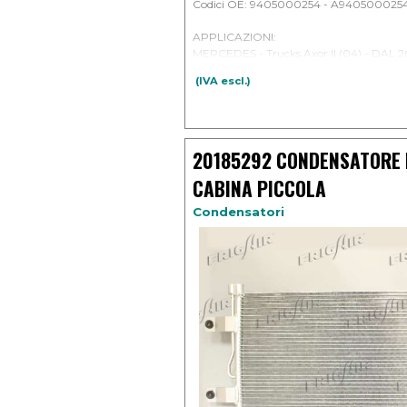
Codici OE: 9405000254 - A940500025
APPLICAZIONI:
MERCEDES - Trucks Axor II (04) - DAL 
(IVA escl.)
20185292 CONDENSATORE
CABINA PICCOLA
Condensatori