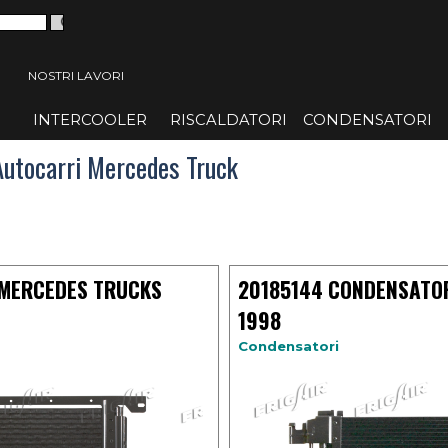
 menù
NOSTRI LAVORI
INTERCOOLER
▼
RISCALDATORI
▼
CONDENSATORI
▼
Autocarri Mercedes Truck
 MERCEDES TRUCKS
20185144 CONDENSATO
1998
Condensatori