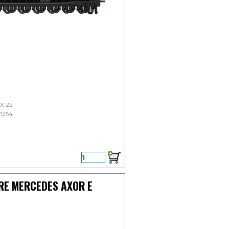
X 22
1254
AL 1996
AL 1996
AL 1996
RE MERCEDES AXOR E