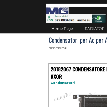
Vai ai contenuti
Salta
CONTATTI
Home Page
RADIATORI
Condensatori per Ac per 
CONDENSATORI
20182067 CONDENSATORE
AXOR
Condensatori