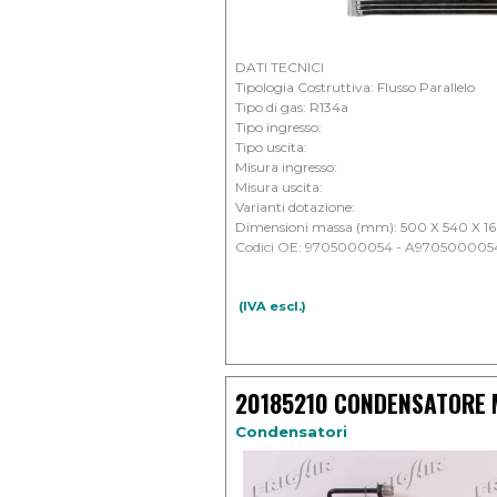
DATI TECNICI
Tipologia Costruttiva: Flusso Parallelo
Tipo di gas: R134a
Tipo ingresso:
Tipo uscita:
Misura ingresso:
Misura uscita:
Varianti dotazione:
Dimensioni massa (mm): 500 X 540 X 16
Codici OE: 9705000054 - A970500005
APPLICAZIONI:
MERCEDES - Trucks Atego I (98) 4249c
(IVA escl.)
MERCEDES - Trucks Atego I (98) 6374c
20185210 CONDENSATORE 
Condensatori