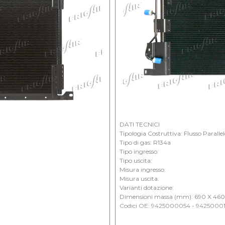
DATI TECNICI
Tipologia Costruttiva: Flusso Paralle
Tipo di gas: R134a
Tipo ingresso:
Tipo uscita:
Misura ingresso:
Misura uscita:
Varianti dotazione:
Dimensioni massa (mm): 690 X 460
Codici OE: 9425000054 - 9425000
APPLICAZIONI: