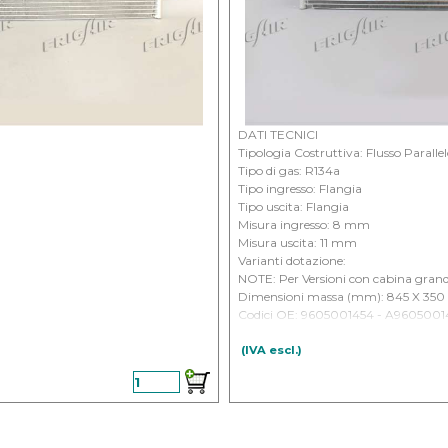
DATI TECNICI
Tipologia Costruttiva: Flusso Paralle
Tipo di gas: R134a
Tipo ingresso: Flangia
Tipo uscita: Flangia
Misura ingresso: 8 mm
Misura uscita: 11 mm
Varianti dotazione:
NOTE: Per Versioni con cabina gran
Dimensioni massa (mm): 845 X 350 
Codici OE: 9605001454 - A9605001
APPLICAZIONI:
(IVA escl.)
) - DAL 2011
MERCEDES - Trucks Actros III - MP4 -
MERCEDES - Trucks Antos DAL 201
MERCEDES - Trucks Arocs DAL 201