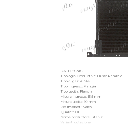
DATI TECNICI
Tipologia Costruttiva: Flusso Parallelo
Tipo di gas: R134a
Tipo ingresso: Flangia
Tipo uscita: Flangia
Misura ingresso: 15,5 mm
Misura uscita: 10 mm
Per impianti: Valeo
Qualit?: OE
Nome produttore: Titan X
Varianti dotazione:
Dimensioni massa (mm): 520 X 535 X 16