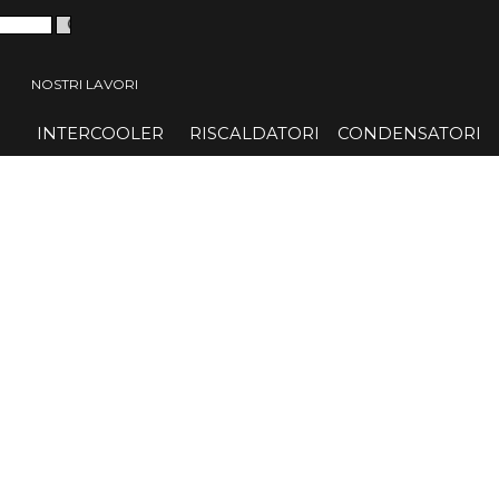
 menù
NOSTRI LAVORI
INTERCOOLER
▼
RISCALDATORI
▼
CONDENSATORI
▼