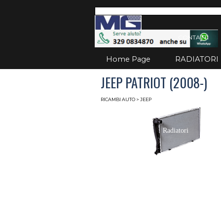
Vai ai contenuti
Salta
CONTATTI
Home Page
RADIATORI
JEEP PATRIOT (2008-)
RICAMBI AUTO
> JEEP
Radiatori