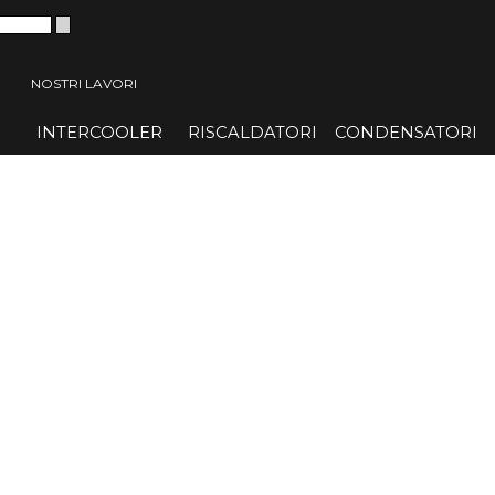
 menù
NOSTRI LAVORI
INTERCOOLER
▼
RISCALDATORI
▼
CONDENSATORI
▼