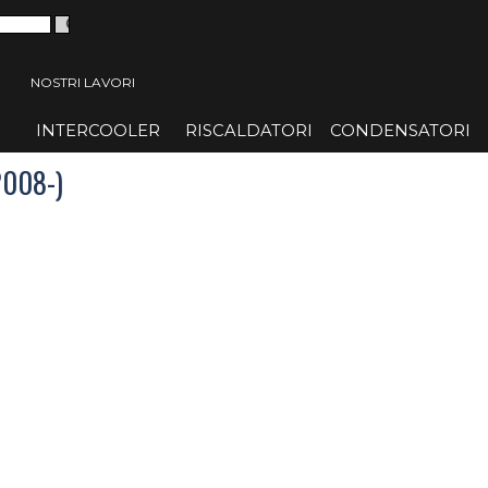
 menù
NOSTRI LAVORI
INTERCOOLER
▼
RISCALDATORI
▼
CONDENSATORI
▼
2008-)