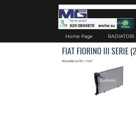
Vai ai contenuti
Salta
CONTATTI
Home Page
RADIATORI
FIAT FIORINO III SERIE (
RICAMBI AUTO
> FIAT
Radiatori