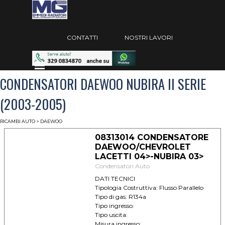
Vai ai contenuti
Salta menù
CONTATTI
NOSTRI LAVORI
Salta menù
CONDENSATORI DAEWOO NUBIRA II SERIE
(2003-2005)
RICAMBI AUTO
> DAEWOO
08313014 CONDENSATORE
DAEWOO/CHEVROLET
LACETTI 04>-NUBIRA 03>
Condensatori Auto
DATI TECNICI
Tipologia Costruttiva: Flusso Parallelo
Tipo di gas: R134a
Tipo ingresso:
Tipo uscita:
Misura ingresso: