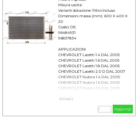
Misura uscita:
Varianti dotazione: Filtro Incluso
Dimensioni massa (mm): 600 X 400 X
20
Codici OE:
96484931
96837834
APPLICAZIONI:
CHEVROLET Lacetti 1.4 DAL 2005
CHEVROLET Lacetti 1.6 DAL 2005
CHEVROLET Lacetti 1.8 DAL 2005
CHEVROLET Lacetti 2.0 D DAL 2007
CHEVROLET Nubira 1.4 DAL 2005
CHEVROLET Nubira 1.6 DAL 2005
CHEVROLET Nubira 1.8 DAL 2005
CHEVROLET Nubira 2.0 D DAL 2005
DAEWOO Lacetti 1.4 DAL 2004
(IVA escl.)
DAEWOO Lacetti 1.6 DAL 2004
Aggiungi
DAEWOO Lacetti 1.8 DAL 2004
DAEWOO Nubira II (03) 1.6 DAL 2003
DAEWOO Nubira II (03) 1.8 DAL 2003