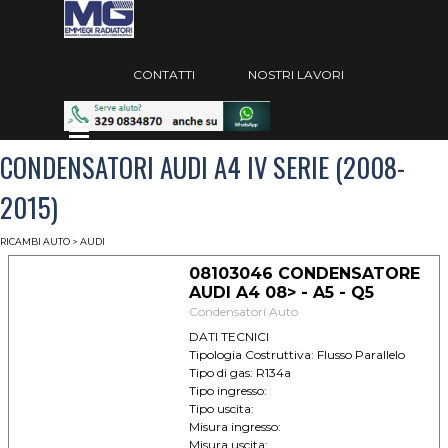
Vai ai contenuti
Salta menù
CONTATTI
NOSTRI LAVORI
Salta menù
CONDENSATORI AUDI A4 IV SERIE (2008-
2015)
RICAMBI AUTO
>
AUDI
08103046 CONDENSATORE
AUDI A4 08> - A5 - Q5
Condensatori Auto
DATI TECNICI
Tipologia Costruttiva: Flusso Parallelo
Tipo di gas: R134a
Tipo ingresso:
Tipo uscita:
Misura ingresso:
Misura uscita: