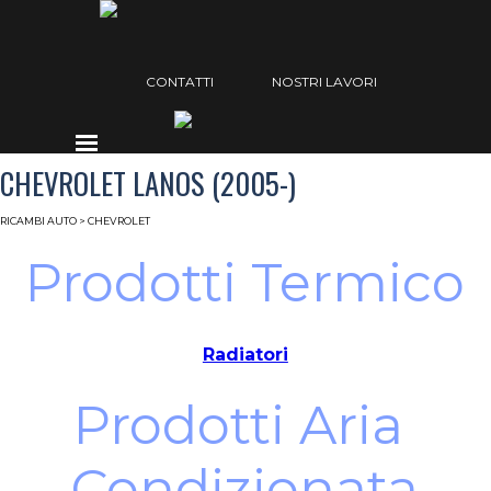
Vai ai contenuti
Salta menù
CONTATTI
NOSTRI LAVORI
Salta menù
CHEVROLET LANOS (2005-)
RICAMBI AUTO
> CHEVROLET
Prodotti Termico
Radiatori
Prodotti Aria 
Condizionata