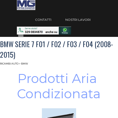
Vai ai contenuti
Salta menù
CONTATTI
NOSTRI LAVORI
Salta menù
BMW SERIE 7 F01 / F02 / F03 / F04 (2008-
2015)
RICAMBI AUTO
> BMW
Prodotti Aria 
Condizionata