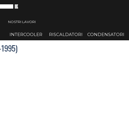
 menù
NOSTRI LAVORI
INTERCOOLER
▼
RISCALDATORI
▼
CONDENSATORI
▼
-1995)