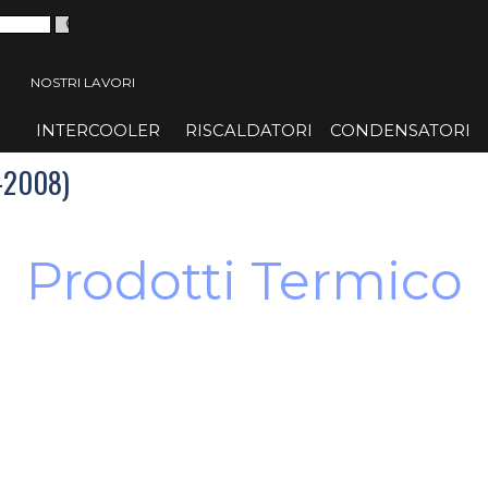
 menù
NOSTRI LAVORI
INTERCOOLER
▼
RISCALDATORI
▼
CONDENSATORI
▼
4-2008)
Prodotti Termico