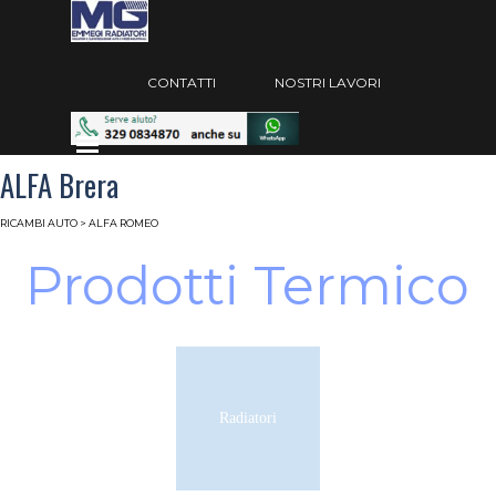
Vai ai contenuti
Salta menù
CONTATTI
NOSTRI LAVORI
Salta menù
ALFA Brera
RICAMBI AUTO
>
ALFA ROMEO
Prodotti Termico
Radiatori